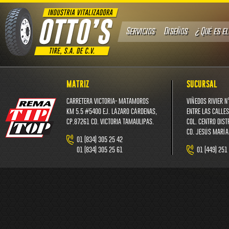
Servicios
Diseños
¿Qué es e
MATRIZ
SUCURSAL
CARRETERA VICTORIA- MATAMOROS
VIÑEDOS RIVIER N
KM 5.5 #5400 EJ. LÁZARO CÁRDENAS,
ENTRE LAS CALLES
CP.87261 CD. VICTORIA TAMAULIPAS.
COL. CENTRO DIS
CD. JESÚS MARÍA
01 (834) 305 25 42
01 (834) 305 25 61
01 (449) 251